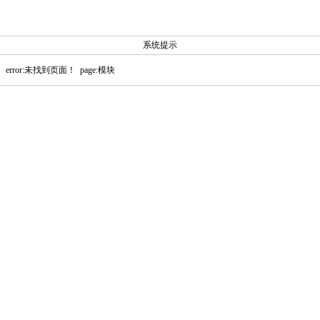
系统提示
error:未找到页面！ page:模块