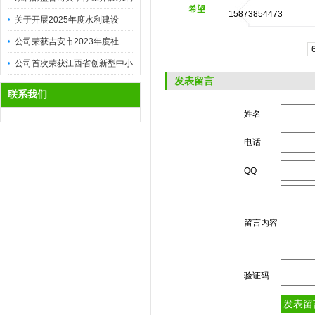
希望
15873854473
安...
关于开展2025年度水利建设
市...
公司荣获吉安市2023年度社
会...
公司首次荣获江西省创新型中小
发表留言
企...
联系我们
姓名
电话
QQ
留言内容
验证码