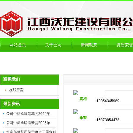
网站首页
关于公司
新闻动态
资质荣誉
联系我们
在线留言
真相
13054345989
最新资讯
公司中标承建莲花县2024年
希望
15873854473
高...
公司中标承建奉新县2025年
高...
水利部监督司关于停止开展水利