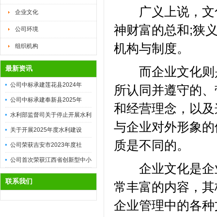
广义上说，文化
企业文化
神财富的总和;狭
公司环境
机构与制度。
组织机构
最新资讯
而企业文化则是
公司中标承建莲花县2024年
所认同并遵守的、
高...
公司中标承建奉新县2025年
和经营理念，以及
高...
水利部监督司关于停止开展水利
与企业对外形象的
安...
关于开展2025年度水利建设
质是不同的。
市...
公司荣获吉安市2023年度社
会...
公司首次荣获江西省创新型中小
企业文化是企业
企...
联系我们
常丰富的内容，其
企业管理中的各种