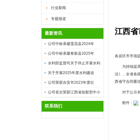
行业新闻
专题报道
江西省
最新资讯
公司中标承建莲花县2024年
高...
公司中标承建奉新县2025年
各设区市市场
高...
水利部监督司关于停止开展水利
为持续提
安...
关于开展2025年度水利建设
法》，全省各级
西省守合同重信用
市...
公司荣获吉安市2023年度社
会...
公司首次荣获江西省创新型中小
对于公示名
企...
附件：
联系我们