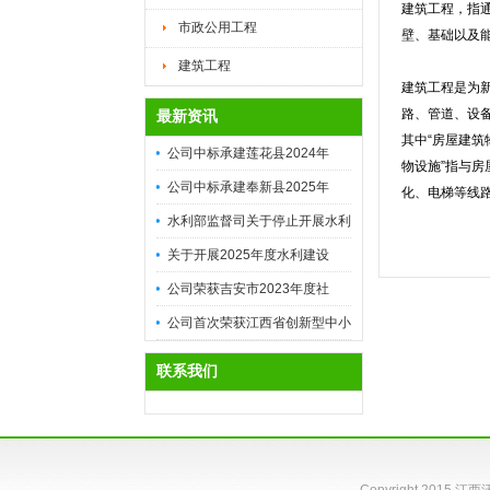
建筑工程，指
市政公用工程
壁、基础以及
建筑工程
建筑工程是为
路、管道、设
最新资讯
其中“房屋建
公司中标承建莲花县2024年
物设施”指与
高...
公司中标承建奉新县2025年
化、电梯等线
高...
水利部监督司关于停止开展水利
安...
关于开展2025年度水利建设
市...
公司荣获吉安市2023年度社
会...
公司首次荣获江西省创新型中小
企...
联系我们