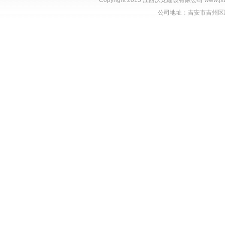
Copyright 2015 江西沃龙建设有限公司
www.jx
公司地址：吉安市吉州区跃进路