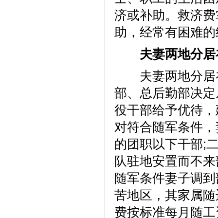
济或补助。救济费
助，经常有困难的
夫妻两地分居
夫妻两地分居补
部、总后勤部决定
役干部给予优待，
对符合随军条件，
的团职以下干部;
队驻地安置而不来
随军条件妻子调到
苦地区，其家属随
费按标准每月随工