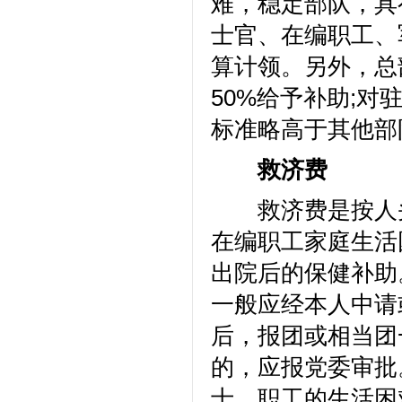
难，稳定部队，具
士官、在编职工、
算计领。另外，总
50%给予补助;
标准略高于其他部
救济费
救济费是按人头
在编职工家庭生活
出院后的保健补助
一般应经本人中请
后，报团或相当团
的，应报党委审批
士、职工的生活困