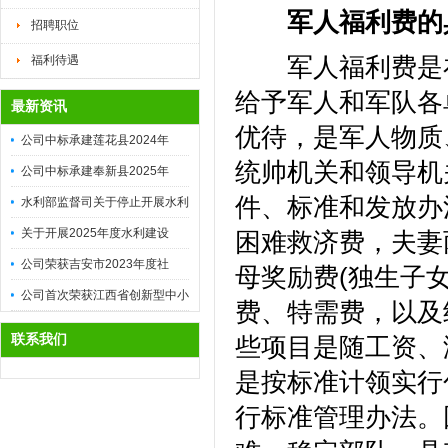
军人福利费的
招聘职位
福利待遇
军人福利费是在
给予军人和军队各
最新资讯
优待，是军人物质
公司中标承建莲花县2024年
统帅机关和领导机
高...
公司中标承建奉新县2025年
件、标准和发放办
高...
水利部监督司关于停止开展水利
安...
关于开展2025年度水利建设
困难救济费，夫妻
市...
公司荣获吉安市2023年度社
母奖励费(独生子
会...
公司首次荣获江西省创新型中小
费、特需费，以及
企...
联系我们
些项目是随工资、
是按标准计领实行
行标准管理办法。