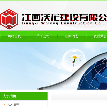
网站首页
关于公司
新闻动态
资质荣誉
人才招聘
人才培养