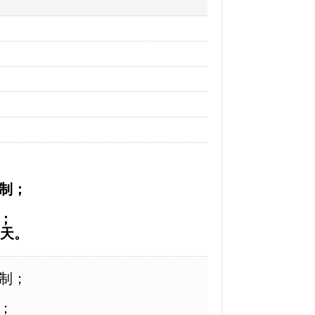
制；
；
5天。
制；
；